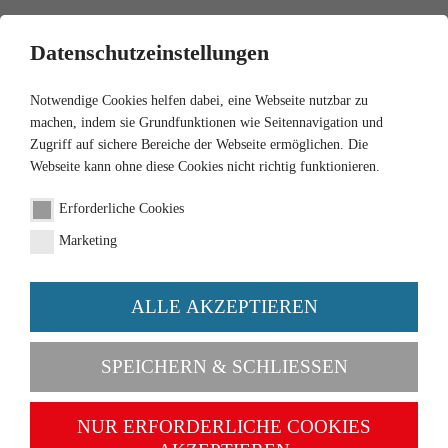
0
Datenschutzeinstellungen
Notwendige Cookies helfen dabei, eine Webseite nutzbar zu
machen, indem sie Grundfunktionen wie Seitennavigation und
Zugriff auf sichere Bereiche der Webseite ermöglichen. Die
Webseite kann ohne diese Cookies nicht richtig funktionieren.
1:87
Erforderliche Cookies
VW T1 (Typ 2)
Marketing
Kastenwagen "Eisenwaren
Klaus"
ALLE AKZEPTIEREN
Artikel-Nr. 078803
SPEICHERN & SCHLIESSEN
NUR ERFORDERLICHE COOKIES