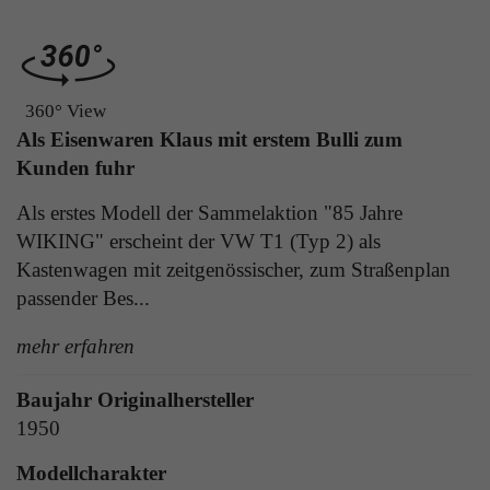
Laufzeit
1 Tag
die Benutzer-ID als verschlüsselten Wert (sog.
"hash-Wert") zum entsprechenden
Zweck
Aktiviert die Anzeige von Bannern
Datenbankeintrag des Nutzers.
360° View
Als Eisenwaren Klaus mit erstem Bulli zum
Name
_ga
Kunden fuhr
Name
PHPSESSID
Anbieter
Google Analytics
Als erstes Modell der Sammelaktion "85 Jahre
Anbieter
TYPO3
WIKING" erscheint der VW T1 (Typ 2) als
Laufzeit
1 Jahr
Laufzeit
Ende der Sitzung
Kastenwagen mit zeitgenössischer, zum Straßenplan
Enthält eine zufallsgenerierte User-ID. Anhand
passender Bes...
PHPs Standard Sitzungs Identifikation (nur für
dieser ID kann Google Analytics
Zweck
Administratoren relevant).
Zweck
wiederkehrende User auf dieser Website
mehr erfahren
wiedererkennen und die Daten von früheren
Besuchen zusammenführen.
Baujahr Originalhersteller
Name
be_typo_user
1950
Modellcharakter
Anbieter
TYPO3
Name
_gid