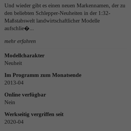
Laufzeit
1 Tag
Und wieder gibt es einen neuen Markennamen, der zu
die Benutzer-ID als verschlüsselten Wert (sog.
den beliebten Schlepper-Neuheiten in der 1:32-
"hash-Wert") zum entsprechenden
Zweck
Aktiviert die Anzeige von Bannern
Datenbankeintrag des Nutzers.
Maßstabswelt landwirtschaftlicher Modelle
aufschlie�...
Name
_ga
mehr erfahren
Name
PHPSESSID
Anbieter
Google Analytics
Modellcharakter
Anbieter
TYPO3
Neuheit
Laufzeit
1 Jahr
Laufzeit
Ende der Sitzung
Im Programm zum Monatsende
Enthält eine zufallsgenerierte User-ID. Anhand
2013-04
PHPs Standard Sitzungs Identifikation (nur für
dieser ID kann Google Analytics
Zweck
Administratoren relevant).
Zweck
wiederkehrende User auf dieser Website
Online verfügbar
wiedererkennen und die Daten von früheren
Nein
Besuchen zusammenführen.
Werkseitig vergriffen seit
Name
be_typo_user
2020-04
Anbieter
TYPO3
Name
_gid