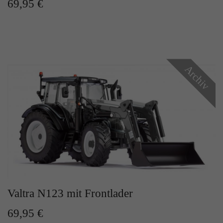
69,95 €
Zweck
Solange es gesetzt ist, werden bestimmte
Datenübertragungen unterbunden.
Archiv
Valtra N123 mit Frontlader
69,95 €