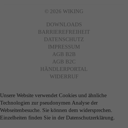
Zweck
Solange es gesetzt ist, werden bestimmte
© 2026 WIKING
Datenübertragungen unterbunden.
DOWNLOADS
BARRIEREFREIHEIT
DATENSCHUTZ
IMPRESSUM
AGB B2B
AGB B2C
HÄNDLERPORTAL
WIDERRUF
Unsere Website verwendet Cookies und ähnliche
Technologien zur pseudonymen Analyse der
Webseitenbesuche. Sie können dem widersprechen.
Einzelheiten finden Sie in der Datenschutzerklärung.