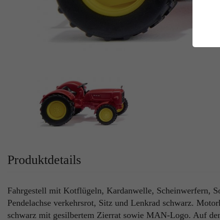
E
Es
Da
Co
M
Ma
Ab
Be
si
Co
Produktdetails
Fahrgestell mit Kotflügeln, Kardanwelle, Scheinwerfern, So
Pendelachse verkehrsrot, Sitz und Lenkrad schwarz. Motorh
schwarz mit gesilbertem Zierrat sowie MAN-Logo. Auf de