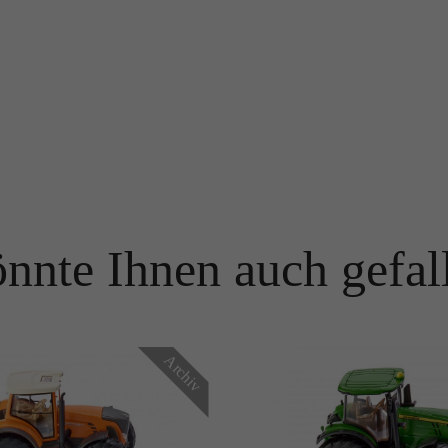
Name
PHPSESSID
Name
_ga
Anbieter
TYPO3
Anbieter
Google Analytics
Laufzeit
Ende der Sitzung
Laufzeit
1 Jahr
PHPs Standard Sitzungs Identifikation (nur für Administratoren
Zweck
relevant).
Enthält eine zufallsgenerierte User-ID. Anhand dieser ID kann
Google Analytics wiederkehrende User auf dieser Website
Zweck
wiedererkennen und die Daten von früheren Besuchen
nnte Ihnen auch gefal
zusammenführen.
Name
be_typo_user
Anbieter
TYPO3
Name
_gid
Laufzeit
Ende der Sitzung
Archiv
Anbieter
Google Analytics
Dieser Cookie teilt der Webseite mit, ob ein Besucher im Typo3-
Zweck
Backend angemeldet ist und die Rechte besitzt diese zu verwalten.
Laufzeit
24 Stunden