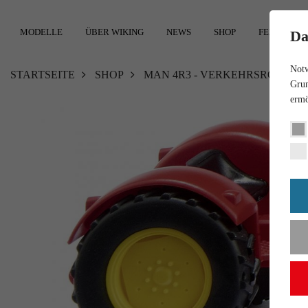
MODELLE
ÜBER WIKING
NEWS
SHOP
FEEDBACK
Da
Notw
STARTSEITE
SHOP
MAN 4R3 - VERKEHRSROT
Grun
ermö