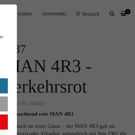
0
Deutsch
IHRE MARKE
GEWINNSPIEL
te
1:87
MAN 4R3 -
verkehrsrot
Artikel-Nr. 088403
Der leuchtend rote MAN 4R3
Jetzt auch im roten Glanz – der MAN 4R3 galt als
kraftstrotzender Allradler, wenngleich mit ihm 1962 die