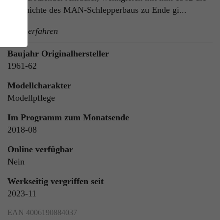
Geschichte des MAN-Schlepperbaus zu Ende gi...
mehr erfahren
Baujahr Originalhersteller
1961-62
Modellcharakter
Modellpflege
ie
n
Im Programm zum Monatsende
2018-08
Online verfügbar
Nein
ls
Werkseitig vergriffen seit
2023-11
EAN 4006190884037