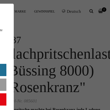
0
Deutsch
IHRE MARKE
GEWINNSPIEL
te
1:87
Flachpritschenlas
(Büssing 8000)
"Rosenkranz"
Artikel-Nr. 085601
Flachpritsche machte bei Rosenkranz jede Ladung