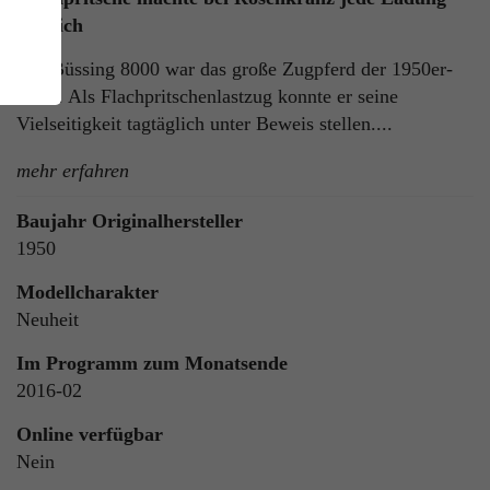
möglich
Der Büssing 8000 war das große Zugpferd der 1950er-
Jahre. Als Flachpritschenlastzug konnte er seine
Vielseitigkeit tagtäglich unter Beweis stellen....
mehr erfahren
Baujahr Originalhersteller
ie
1950
n
Modellcharakter
Neuheit
Im Programm zum Monatsende
ls
2016-02
Online verfügbar
Nein