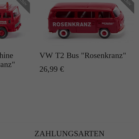
hine
VW T2 Bus "Rosenkranz"
r
ranz"
26,99 €
te
ZAHLUNGSARTEN