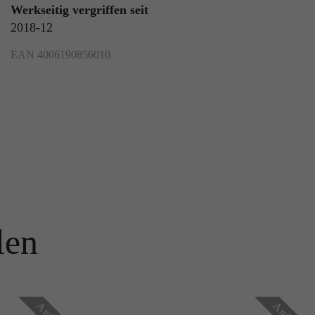
Werkseitig vergriffen seit
2018-12
EAN 4006190856010
len
Archiv
Archiv