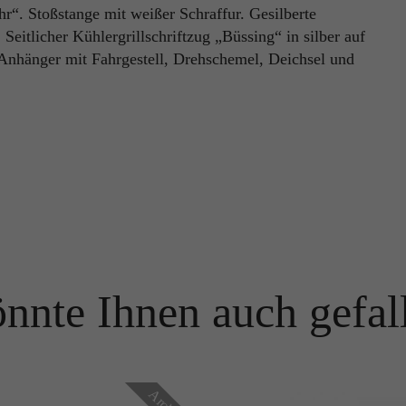
“. Stoßstange mit weißer Schraffur. Gesilberte
Name
PHPSESSID
 Seitlicher Kühlergrillschriftzug „Büssing“ in silber auf
Name
_ga
Anhänger mit Fahrgestell, Drehschemel, Deichsel und
Anbieter
TYPO3
Anbieter
Google Analytics
Laufzeit
Ende der Sitzung
Laufzeit
1 Jahr
PHPs Standard Sitzungs Identifikation (nur für Administratoren
Zweck
relevant).
Enthält eine zufallsgenerierte User-ID. Anhand dieser ID kann
Google Analytics wiederkehrende User auf dieser Website
Zweck
wiedererkennen und die Daten von früheren Besuchen
zusammenführen.
Name
be_typo_user
Anbieter
TYPO3
nnte Ihnen auch gefal
Name
_gid
Laufzeit
Ende der Sitzung
Anbieter
Google Analytics
Dieser Cookie teilt der Webseite mit, ob ein Besucher im Typo3-
Zweck
Backend angemeldet ist und die Rechte besitzt diese zu verwalten.
Laufzeit
24 Stunden
Archiv