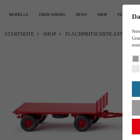
MODELLE
ÜBER WIKING
NEWS
SHOP
FEEDBACK
Da
Notw
STARTSEITE
SHOP
FLACHPRITSCHENLASTZUG (BÜ
Grun
ermö