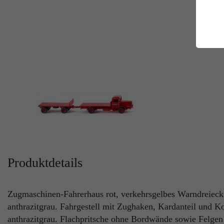
E
Es
Da
Co
M
Ma
Ab
Be
si
Co
Produktdetails
Zugmaschinen-Fahrerhaus rot, verkehrsgelbes Warndreieck 
anthrazitgrau. Fahrgestell mit Zughaken, Kardanteil und Ko
anthrazitgrau. Flachpritsche ohne Bordwände sowie Felgen