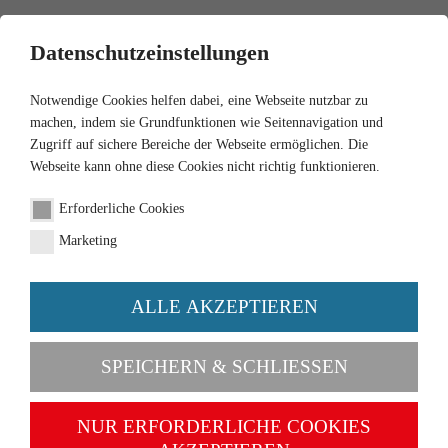
0
Datenschutzeinstellungen
Notwendige Cookies helfen dabei, eine Webseite nutzbar zu
machen, indem sie Grundfunktionen wie Seitennavigation und
Zugriff auf sichere Bereiche der Webseite ermöglichen. Die
Webseite kann ohne diese Cookies nicht richtig funktionieren.
1:87
Erforderliche Cookies
Feuerwehr - Leiterwagen
Marketing
(Ford FK 2500)
ALLE AKZEPTIEREN
Artikel-Nr. 062001
SPEICHERN & SCHLIESSEN
NUR ERFORDERLICHE COOKIES