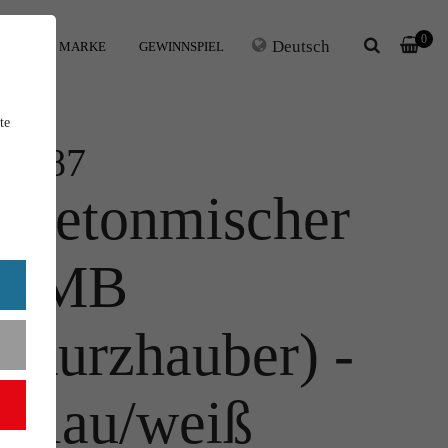
0
Deutsch
IHRE MARKE
GEWINNSPIEL
te
1:87
Betonmischer
(MB
Kurzhauber) -
blau/weiß