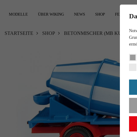
MODELLE
ÜBER WIKING
NEWS
SHOP
FEEDBACK
Da
Notw
STARTSEITE
SHOP
BETONMISCHER (MB KURZHAUB
Grun
ermö