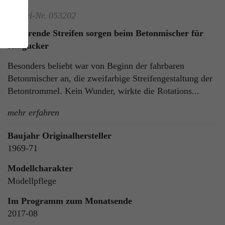
Artikel-Nr. 053202
Rotierende Streifen sorgen beim Betonmischer für
Hingucker
Besonders beliebt war von Beginn der fahrbaren
Betonmischer an, die zweifarbige Streifengestaltung der
Betontrommel. Kein Wunder, wirkte die Rotations...
ie
mehr erfahren
n
Baujahr Originalhersteller
1969-71
Modellcharakter
ls
Modellpflege
Im Programm zum Monatsende
2017-08