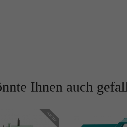
Name
PHPSESSID
Name
_ga
Anbieter
TYPO3
Anbieter
Google Analytics
Laufzeit
Ende der Sitzung
Laufzeit
1 Jahr
PHPs Standard Sitzungs Identifikation (nur für Administratoren
Zweck
relevant).
Enthält eine zufallsgenerierte User-ID. Anhand dieser ID kann
Google Analytics wiederkehrende User auf dieser Website
Zweck
wiedererkennen und die Daten von früheren Besuchen
zusammenführen.
Name
be_typo_user
nnte Ihnen auch gefal
Anbieter
TYPO3
Name
_gid
Laufzeit
Ende der Sitzung
Anbieter
Google Analytics
Dieser Cookie teilt der Webseite mit, ob ein Besucher im Typo3-
Archiv
Zweck
Backend angemeldet ist und die Rechte besitzt diese zu verwalten.
Laufzeit
24 Stunden