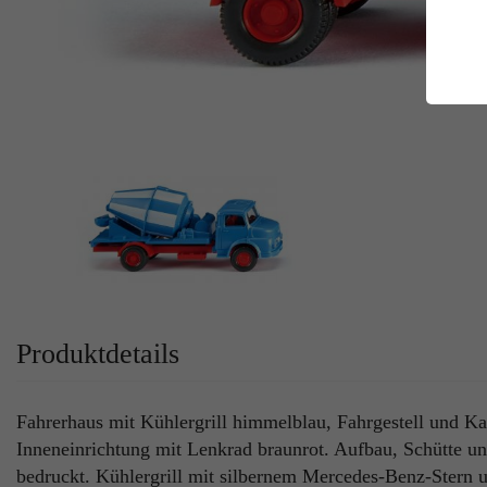
E
Es
Da
Co
M
Ma
Ab
Be
si
Co
Produktdetails
Fahrerhaus mit Kühlergrill himmelblau, Fahrgestell und Kar
Inneneinrichtung mit Lenkrad braunrot. Aufbau, Schütte u
bedruckt. Kühlergrill mit silbernem Mercedes-Benz-Stern u