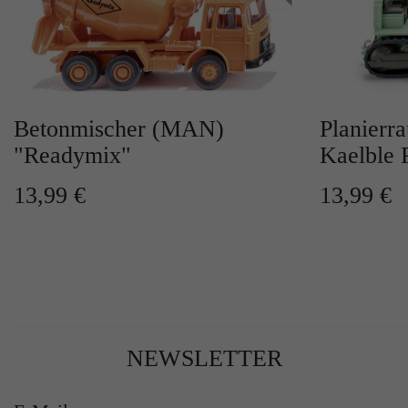
Betonmischer (MAN)
Planierr
"Readymix"
Kaelble 
13,99 €
13,99 €
NEWSLETTER