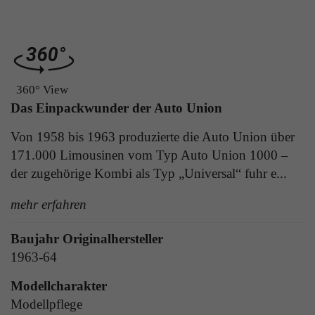
Laufzeit
1 Tag
die Benutzer-ID als verschlüsselten Wert (sog.
"hash-Wert") zum entsprechenden
Zweck
Aktiviert die Anzeige von Bannern
Datenbankeintrag des Nutzers.
360° View
Name
_ga
Das Einpackwunder der Auto Union
Name
PHPSESSID
Anbieter
Google Analytics
Von 1958 bis 1963 produzierte die Auto Union über
Anbieter
TYPO3
171.000 Limousinen vom Typ Auto Union 1000 –
Laufzeit
1 Jahr
Laufzeit
Ende der Sitzung
der zugehörige Kombi als Typ „Universal“ fuhr e...
Enthält eine zufallsgenerierte User-ID. Anhand
PHPs Standard Sitzungs Identifikation (nur für
dieser ID kann Google Analytics
mehr erfahren
Zweck
Administratoren relevant).
Zweck
wiederkehrende User auf dieser Website
wiedererkennen und die Daten von früheren
Baujahr Originalhersteller
Besuchen zusammenführen.
1963-64
Name
be_typo_user
Modellcharakter
Modellpflege
Anbieter
TYPO3
Name
_gid