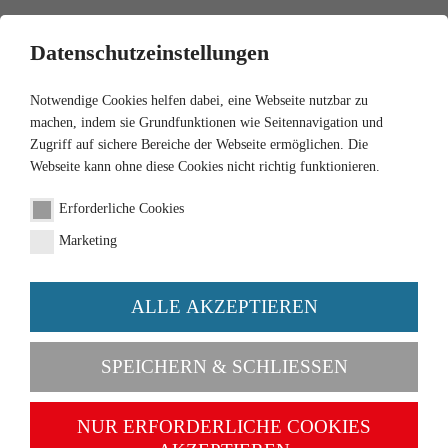
0
Datenschutzeinstellungen
Notwendige Cookies helfen dabei, eine Webseite nutzbar zu
machen, indem sie Grundfunktionen wie Seitennavigation und
Zugriff auf sichere Bereiche der Webseite ermöglichen. Die
Webseite kann ohne diese Cookies nicht richtig funktionieren.
1:87
Erforderliche Cookies
Auto Union 1000
Marketing
Universal - blau mit
weißem Dach
ALLE AKZEPTIEREN
Artikel-Nr. 012301
SPEICHERN & SCHLIESSEN
NUR ERFORDERLICHE COOKIES