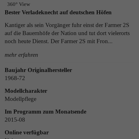
Laufzeit
1 Tag
360° View
die Benutzer-ID als verschlüsselten Wert (sog.
Bester Verladeknecht auf deutschen Höfen
"hash-Wert") zum entsprechenden
Zweck
Aktiviert die Anzeige von Bannern
Datenbankeintrag des Nutzers.
Kantiger als sein Vorgänger fuhr einst der Farmer 2S
auf die Bauernhöfe der Nation und tut dort vielerorts
noch heute Dienst. Der Farmer 2S mit Fron...
Name
_ga
Name
PHPSESSID
mehr erfahren
Anbieter
Google Analytics
Anbieter
TYPO3
Laufzeit
1 Jahr
Baujahr Originalhersteller
Laufzeit
Ende der Sitzung
1968-72
Enthält eine zufallsgenerierte User-ID. Anhand
PHPs Standard Sitzungs Identifikation (nur für
dieser ID kann Google Analytics
Modellcharakter
Zweck
Administratoren relevant).
Zweck
wiederkehrende User auf dieser Website
Modellpflege
wiedererkennen und die Daten von früheren
Besuchen zusammenführen.
Im Programm zum Monatsende
2015-08
Name
be_typo_user
Online verfügbar
Anbieter
TYPO3
Name
_gid