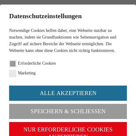
0
Datenschutzeinstellungen
Notwendige Cookies helfen dabei, eine Webseite nutzbar zu
machen, indem sie Grundfunktionen wie Seitennavigation und
Zugriff auf sichere Bereiche der Webseite ermöglichen. Die
Webseite kann ohne diese Cookies nicht richtig funktionieren.
1:87
Erforderliche Cookies
Fendt Farmer 2S mit
Marketing
Frontlader -resedagrün
ALLE AKZEPTIEREN
Artikel-Nr. 089003
SPEICHERN & SCHLIESSEN
NUR ERFORDERLICHE COOKIES