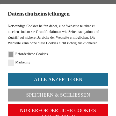
0
Datenschutzeinstellungen
Notwendige Cookies helfen dabei, eine Webseite nutzbar zu
machen, indem sie Grundfunktionen wie Seitennavigation und
Zugriff auf sichere Bereiche der Webseite ermöglichen. Die
Webseite kann ohne diese Cookies nicht richtig funktionieren.
1:160
Erforderliche Cookies
John Deere 6920 S
Marketing
m.Frontlader
ALLE AKZEPTIEREN
Artikel-Nr. 095840
SPEICHERN & SCHLIESSEN
NUR ERFORDERLICHE COOKIES