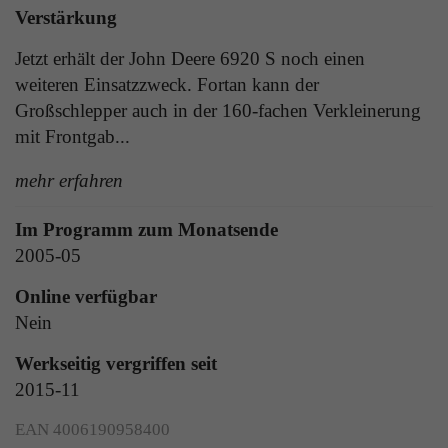
Laufzeit
1 Tag
Verstärkung
die Benutzer-ID als verschlüsselten Wert (sog.
"hash-Wert") zum entsprechenden
Zweck
Aktiviert die Anzeige von Bannern
Jetzt erhält der John Deere 6920 S noch einen
Datenbankeintrag des Nutzers.
weiteren Einsatzzweck. Fortan kann der
Großschlepper auch in der 160-fachen Verkleinerung
Name
_ga
mit Frontgab...
Name
PHPSESSID
Anbieter
Google Analytics
mehr erfahren
Anbieter
TYPO3
Laufzeit
1 Jahr
Im Programm zum Monatsende
Laufzeit
Ende der Sitzung
2005-05
Enthält eine zufallsgenerierte User-ID. Anhand
PHPs Standard Sitzungs Identifikation (nur für
dieser ID kann Google Analytics
Zweck
Online verfügbar
Administratoren relevant).
Zweck
wiederkehrende User auf dieser Website
Nein
wiedererkennen und die Daten von früheren
Besuchen zusammenführen.
Werkseitig vergriffen seit
2015-11
Name
be_typo_user
EAN 4006190958400
Anbieter
TYPO3
Name
_gid