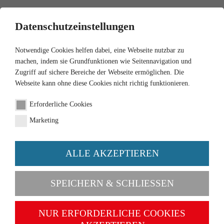
0
Datenschutzeinstellungen
Notwendige Cookies helfen dabei, eine Webseite nutzbar zu
machen, indem sie Grundfunktionen wie Seitennavigation und
Zugriff auf sichere Bereiche der Webseite ermöglichen. Die
Webseite kann ohne diese Cookies nicht richtig funktionieren.
1:160
Erforderliche Cookies
Polizei - VW Passat B6
Marketing
Variant
ALLE AKZEPTIEREN
Artikel-Nr. 093506
SPEICHERN & SCHLIESSEN
NUR ERFORDERLICHE COOKIES