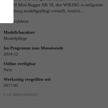
Schaeff Mini-Bagger HR 18, den WIKING in hellgrüner
Gestaltung modellgepflegt vorstellt, bestich...
mehr erfahren
Modellcharakter
Modellpflege
Im Programm zum Monatsende
ie
2014-12
n
Online verfügbar
Nein
Werkseitig vergriffen seit
ls
2017-05
EAN 4006190946063