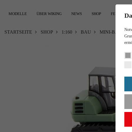
MODELLE
ÜBER WIKING
NEWS
SHOP
FEEDBACK
Da
Notw
STARTSEITE
SHOP
1:160
BAU
MINI-BAGGER
Grun
ermö