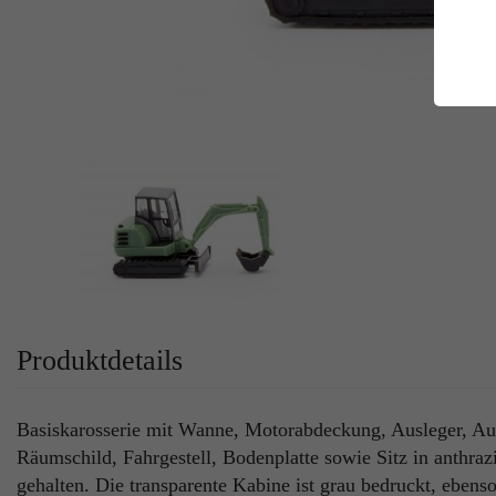
E
Es
Da
Co
M
Ma
Ab
Be
si
Co
Produktdetails
Basiskarosserie mit Wanne, Motorabdeckung, Ausleger, Aus
Räumschild, Fahrgestell, Bodenplatte sowie Sitz in anthrazi
gehalten. Die transparente Kabine ist grau bedruckt, ebens