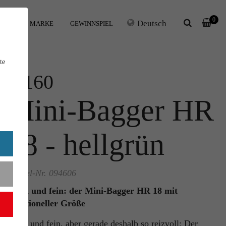
0
Deutsch
IHRE MARKE
GEWINNSPIEL
te
1:160
Mini-Bagger HR
18 - hellgrün
Artikel-Nr. 094606
Klein und fein: der Mini-Bagger HR 18 mit
funktioneller Größe
Klein und fein, aber gerade deshalb so reizvoll: Der