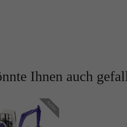
Name
PHPSESSID
Name
_ga
Anbieter
TYPO3
Anbieter
Google Analytics
Laufzeit
Ende der Sitzung
Laufzeit
1 Jahr
PHPs Standard Sitzungs Identifikation (nur für Administratoren
Zweck
relevant).
Enthält eine zufallsgenerierte User-ID. Anhand dieser ID kann
Google Analytics wiederkehrende User auf dieser Website
Zweck
wiedererkennen und die Daten von früheren Besuchen
nnte Ihnen auch gefal
zusammenführen.
Name
be_typo_user
Anbieter
TYPO3
Name
_gid
Laufzeit
Ende der Sitzung
Archiv
Anbieter
Google Analytics
Dieser Cookie teilt der Webseite mit, ob ein Besucher im Typo3-
Zweck
Backend angemeldet ist und die Rechte besitzt diese zu verwalten.
Laufzeit
24 Stunden