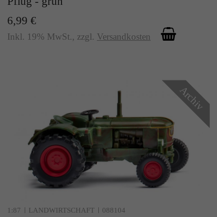
Pflug - grün
6,99 €
Inkl. 19% MwSt.
,
zzgl.
Versandkosten
Archiv
1:87
LANDWIRTSCHAFT
088104