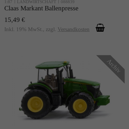
Zweck
1:87
LANDWIRTSCHAFT
088839
Solange es gesetzt ist, werden bestimmte
Claas Markant Ballenpresse
Datenübertragungen unterbunden.
15,49 €
Inkl. 19% MwSt.
,
zzgl.
Versandkosten
Archiv