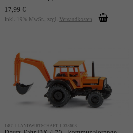
17,99 €
Inkl. 19% MwSt.
,
zzgl.
Versandkosten
1:87
LANDWIRTSCHAFT
038603
Deutz-Fahr DX 4.70 - kommunalorange