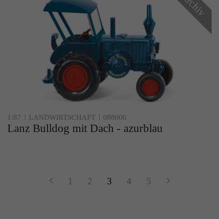
Archiv
1:87
LANDWIRTSCHAFT
088006
Lanz Bulldog mit Dach - azurblau
1
2
3
4
5